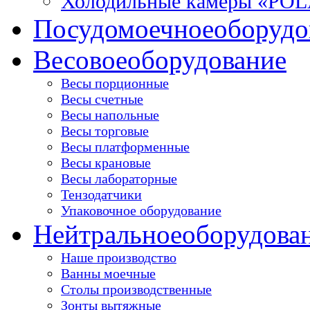
Холодильные камеры «PO
Посудомоечное
оборудо
Весовое
оборудование
Весы порционные
Весы счетные
Весы напольные
Весы торговые
Весы платформенные
Весы крановые
Весы лабораторные
Тензодатчики
Упаковочное оборудование
Нейтральное
оборудова
Наше производство
Ванны моечные
Столы производственные
Зонты вытяжные