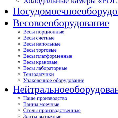
Холодильные камеры «PO
Посудомоечное
оборудо
Весовое
оборудование
Весы порционные
Весы счетные
Весы напольные
Весы торговые
Весы платформенные
Весы крановые
Весы лабораторные
Тензодатчики
Упаковочное оборудование
Нейтральное
оборудова
Наше производство
Ванны моечные
Столы производственные
Зонты вытяжные