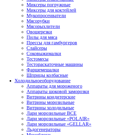
Миксеры погружные
Миксеры для коктейлей
Мукопросеиватели
Мясорубки
Мясорыхлители
Овощерезки
Пилы для мяса
Прессы для гамбургеров
Слайсеры
Соковыжималки
Тестомесы
Тестораскаточные машины
Фаршемешалки
Шприцы колбасные
Холодильное
оборудование
Аппараты для мороженого
Аппараты шоковой заморозки
Витрины кондитерские
Витрины морозильные
Витрины холодильные
Лари морозильные ВСЕ
Лари морозильные «POLAIR»
Лари морозильные «GELLAR»
Льдогенераторы
Моноблоки