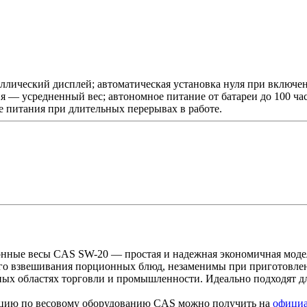
лический дисплей; автоматическая установка нуля при включен
я — усредненный вес; автономное питание от батареи до 100 час
е питания при длительных перерывах в работе.
нные весы CAS SW-20 — простая и надежная экономичная моде
го взвешивания порционных блюд, незаменимы при приготовлен
чных областях торговли и промышленности. Идеально подходят д
ию по весовому оборудованию CAS можно получить на
официа