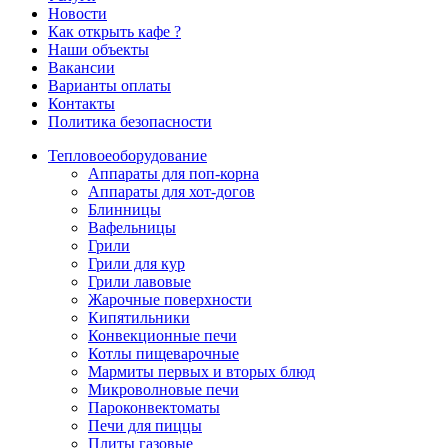
Новости
Как открыть кафе ?
Наши объекты
Вакансии
Варианты оплаты
Контакты
Политика безопасности
Тепловое
оборудование
Аппараты для поп-корна
Аппараты для хот-догов
Блинницы
Вафельницы
Грили
Грили для кур
Грили лавовые
Жарочные поверхности
Кипятильники
Конвекционные печи
Котлы пищеварочные
Мармиты первых и вторых блюд
Микроволновые печи
Пароконвектоматы
Печи для пиццы
Плиты газовые