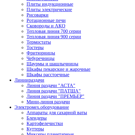
Плиты индукционные
Плиты электрические
Рисоварки
Ротационные печи
Сковороды и АКО
Тепловая линия 700 серии
Тепловая линия 900 серии
Термостаты
Тостеры
Фритюрницы
Чебуречницы
Шаурмы и шашлычницы
Шкафы пекарские и жарочные
Шкафы расстоечные
Линии
раздачи
Линия раздачи "АСТА"
Линия раздачи "ПАТША"
Линия раздачи "ПРЕМЬЕР"
Мини-линия раздачи
Электромех.
оборудование
Аппараты для сахарной ваты
Блендеры
Картофелечистки
Куттеры
Миксеры планетарные