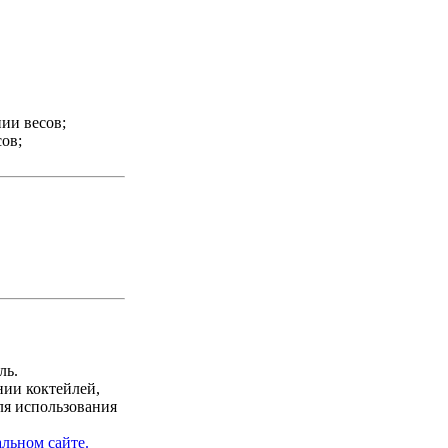
ии весов;
ов;
ль.
ии коктейлей,
ля использования
льном сайте.