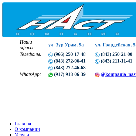
Наши
ул. Зур Урам, 9а
ул. Гвардейская, 5
офисы:
Телефоны:
(966) 250-17-48
(843) 250-21-00
(843) 272-06-41
(843) 211-11-41
(843) 272-46-68
WhatsApp:
(917) 918-06-39
@kompania_nas
Главная
О компании
Услуги