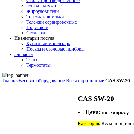
Столы производственные
Зонты вытяжные
Жироуловители
Тележки-шпильки
Тележки сервировочные
Подставки
Стеллажи
Инвентарь
и посуда
Кухонный инвентарь
Посуда и столовые приборы
Запчасти
Тэны
Термостаты
Главная
Весовое оборудование
Весы порционные
CAS SW-20
CAS SW-20
Цена:
по запросу
Категория:
Весы порцион