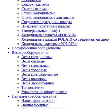
Сокоохладители
Сплит-системы
Столы холодильные
Столы холодильные для пиццы
Среднетемпературные шкафы
Низкотемпературные шкафы
Универсальные шкафы
Холодильные шкафы «POLAIR»
Холодильные шкафы POLAIR со стеклянными две
Холодильные камеры «POLAIR»
Посудомоечное
оборудование
Весовое
оборудование
Весы порционные
Весы счетные
Весы напольные
Весы торговые
Весы платформенные
Весы крановые
Весы лабораторные
Тензодатчики
Упаковочное оборудование
Нейтральное
оборудование
Наше производство
Ванны моечные