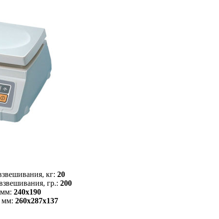
взвешивания, кг:
20
звешивания, гр.:
200
 мм:
240х190
 мм:
260х287х137