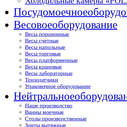
Холодильные камеры «PO
Посудомоечное
оборудо
Весовое
оборудование
Весы порционные
Весы счетные
Весы напольные
Весы торговые
Весы платформенные
Весы крановые
Весы лабораторные
Тензодатчики
Упаковочное оборудование
Нейтральное
оборудова
Наше производство
Ванны моечные
Столы производственные
Зонты вытяжные