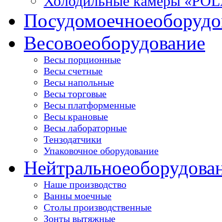
Холодильные камеры «PO
Посудомоечное
оборудо
Весовое
оборудование
Весы порционные
Весы счетные
Весы напольные
Весы торговые
Весы платформенные
Весы крановые
Весы лабораторные
Тензодатчики
Упаковочное оборудование
Нейтральное
оборудова
Наше производство
Ванны моечные
Столы производственные
Зонты вытяжные