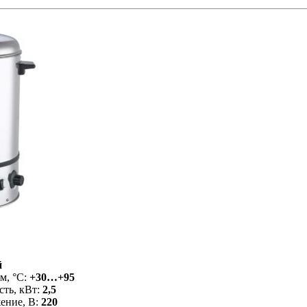
й
м, °С:
+30…+95
ть, кВт:
2,5
ение, В:
220