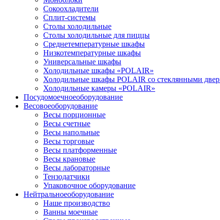
Сокоохладители
Сплит-системы
Столы холодильные
Столы холодильные для пиццы
Среднетемпературные шкафы
Низкотемпературные шкафы
Универсальные шкафы
Холодильные шкафы «POLAIR»
Холодильные шкафы POLAIR со стеклянными две
Холодильные камеры «POLAIR»
Посудомоечное
оборудование
Весовое
оборудование
Весы порционные
Весы счетные
Весы напольные
Весы торговые
Весы платформенные
Весы крановые
Весы лабораторные
Тензодатчики
Упаковочное оборудование
Нейтральное
оборудование
Наше производство
Ванны моечные