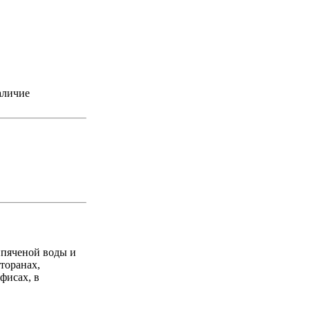
аличие
пяченой воды и
торанах,
фисах, в