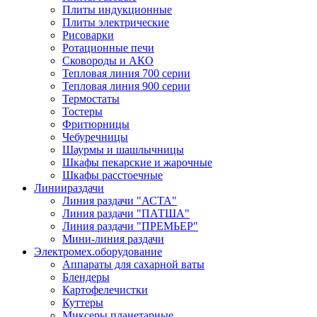
Плиты индукционные
Плиты электрические
Рисоварки
Ротационные печи
Сковороды и АКО
Тепловая линия 700 серии
Тепловая линия 900 серии
Термостаты
Тостеры
Фритюрницы
Чебуречницы
Шаурмы и шашлычницы
Шкафы пекарские и жарочные
Шкафы расстоечные
Линии
раздачи
Линия раздачи "АСТА"
Линия раздачи "ПАТША"
Линия раздачи "ПРЕМЬЕР"
Мини-линия раздачи
Электромех.
оборудование
Аппараты для сахарной ваты
Блендеры
Картофелечистки
Куттеры
Миксеры планетарные