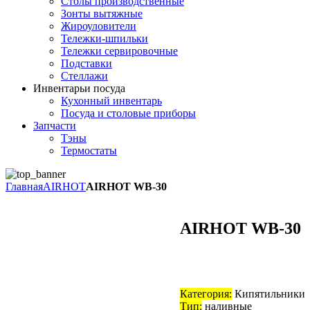
Столы производственные
Зонты вытяжные
Жироуловители
Тележки-шпильки
Тележки сервировочные
Подставки
Стеллажи
Инвентарь
и посуда
Кухонный инвентарь
Посуда и столовые приборы
Запчасти
Тэны
Термостаты
Главная
AIRHOT
AIRHOT WB-30
AIRHOT WB-30
Категория:
Кипятильники
Тип:
наливные