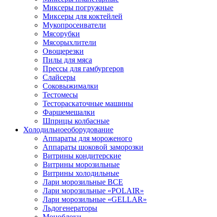
Миксеры погружные
Миксеры для коктейлей
Мукопросеиватели
Мясорубки
Мясорыхлители
Овощерезки
Пилы для мяса
Прессы для гамбургеров
Слайсеры
Соковыжималки
Тестомесы
Тестораскаточные машины
Фаршемешалки
Шприцы колбасные
Холодильное
оборудование
Аппараты для мороженого
Аппараты шоковой заморозки
Витрины кондитерские
Витрины морозильные
Витрины холодильные
Лари морозильные ВСЕ
Лари морозильные «POLAIR»
Лари морозильные «GELLAR»
Льдогенераторы
Моноблоки