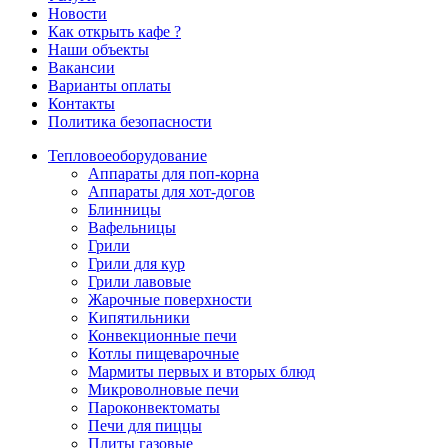
Новости
Как открыть кафе ?
Наши объекты
Вакансии
Варианты оплаты
Контакты
Политика безопасности
Тепловое
оборудование
Аппараты для поп-корна
Аппараты для хот-догов
Блинницы
Вафельницы
Грили
Грили для кур
Грили лавовые
Жарочные поверхности
Кипятильники
Конвекционные печи
Котлы пищеварочные
Мармиты первых и вторых блюд
Микроволновые печи
Пароконвектоматы
Печи для пиццы
Плиты газовые