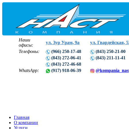
Наши
ул. Зур Урам, 9а
ул. Гвардейская, 5
офисы:
Телефоны:
(966) 250-17-48
(843) 250-21-00
(843) 272-06-41
(843) 211-11-41
(843) 272-46-68
WhatsApp:
(917) 918-06-39
@kompania_nas
Главная
О компании
Услуги