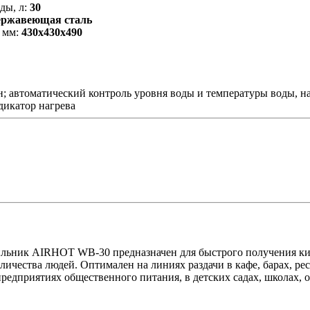
ды, л:
30
ержавеющая сталь
 мм:
430х430х490
; автоматический контроль уровня воды и температуры воды, н
дикатор нагрева
льник AIRHOT WB-30 предназначен для быстрого получения ки
ичества людей. Оптимален на линиях раздачи в кафе, барах, рес
предприятиях общественного питания, в детских садах, школах, о