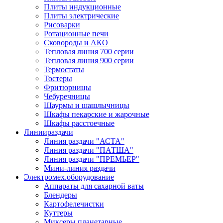
Плиты индукционные
Плиты электрические
Рисоварки
Ротационные печи
Сковороды и АКО
Тепловая линия 700 серии
Тепловая линия 900 серии
Термостаты
Тостеры
Фритюрницы
Чебуречницы
Шаурмы и шашлычницы
Шкафы пекарские и жарочные
Шкафы расстоечные
Линии
раздачи
Линия раздачи "АСТА"
Линия раздачи "ПАТША"
Линия раздачи "ПРЕМЬЕР"
Мини-линия раздачи
Электромех.
оборудование
Аппараты для сахарной ваты
Блендеры
Картофелечистки
Куттеры
Миксеры планетарные