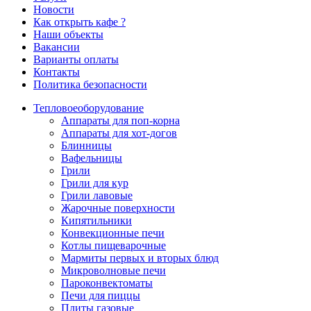
Новости
Как открыть кафе ?
Наши объекты
Вакансии
Варианты оплаты
Контакты
Политика безопасности
Тепловое
оборудование
Аппараты для поп-корна
Аппараты для хот-догов
Блинницы
Вафельницы
Грили
Грили для кур
Грили лавовые
Жарочные поверхности
Кипятильники
Конвекционные печи
Котлы пищеварочные
Мармиты первых и вторых блюд
Микроволновые печи
Пароконвектоматы
Печи для пиццы
Плиты газовые