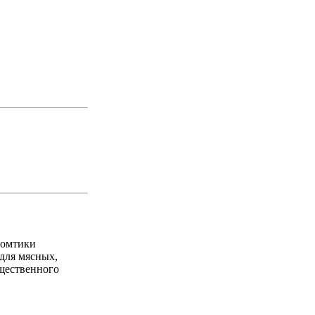
ломтики
для мясных,
бщественного