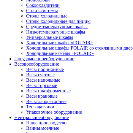
Сокоохладители
Сплит-системы
Столы холодильные
Столы холодильные для пиццы
Среднетемпературные шкафы
Низкотемпературные шкафы
Универсальные шкафы
Холодильные шкафы «POLAIR»
Холодильные шкафы POLAIR со стеклянными две
Холодильные камеры «POLAIR»
Посудомоечное
оборудование
Весовое
оборудование
Весы порционные
Весы счетные
Весы напольные
Весы торговые
Весы платформенные
Весы крановые
Весы лабораторные
Тензодатчики
Упаковочное оборудование
Нейтральное
оборудование
Наше производство
Ванны моечные