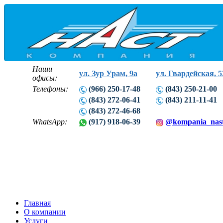
Наши
ул. Зур Урам, 9а
ул. Гвардейская, 5
офисы:
Телефоны:
(966) 250-17-48
(843) 250-21-00
(843) 272-06-41
(843) 211-11-41
(843) 272-46-68
WhatsApp:
(917) 918-06-39
@kompania_nas
Главная
О компании
Услуги