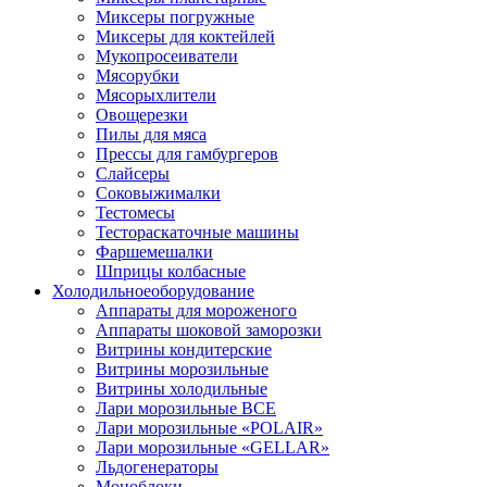
Миксеры погружные
Миксеры для коктейлей
Мукопросеиватели
Мясорубки
Мясорыхлители
Овощерезки
Пилы для мяса
Прессы для гамбургеров
Слайсеры
Соковыжималки
Тестомесы
Тестораскаточные машины
Фаршемешалки
Шприцы колбасные
Холодильное
оборудование
Аппараты для мороженого
Аппараты шоковой заморозки
Витрины кондитерские
Витрины морозильные
Витрины холодильные
Лари морозильные ВСЕ
Лари морозильные «POLAIR»
Лари морозильные «GELLAR»
Льдогенераторы
Моноблоки