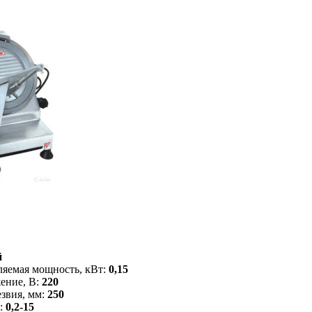
й
ляемая мощность, кВт:
0,15
ение, В:
220
звия, мм:
250
м:
0,2-15